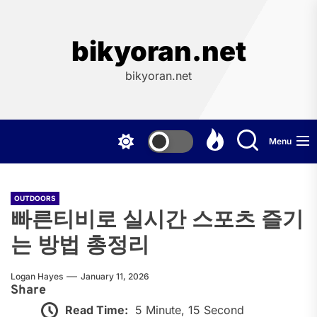
Skip
to
the
bikyoran.net
content
bikyoran.net
Menu
OUTDOORS
빠른티비로 실시간 스포츠 즐기
는 방법 총정리
Logan Hayes
January 11, 2026
Share
Read Time:
5 Minute, 15 Second