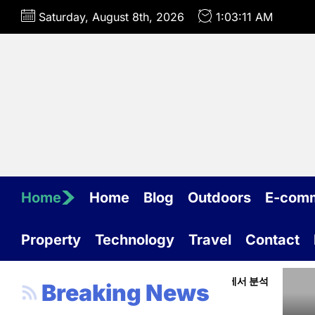
Skip
Saturday, August 8th, 2026
1:03:12 AM
to
the
content
Home
Home
Blog
Outdoors
E-com
Property
Technology
Travel
Contact
 중요성과 효과적인 활용법: 전문가 관점에서 분석
주소모
Breaking News
y 2, 2026
Logan